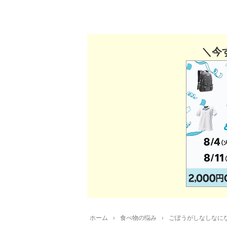
＼今
ホーム
›
食べ物の悩み
›
ごぼうがしなしなに