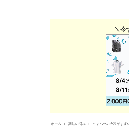
＼今
ホーム
›
調理の悩み
›
キャベツの冷凍がまず