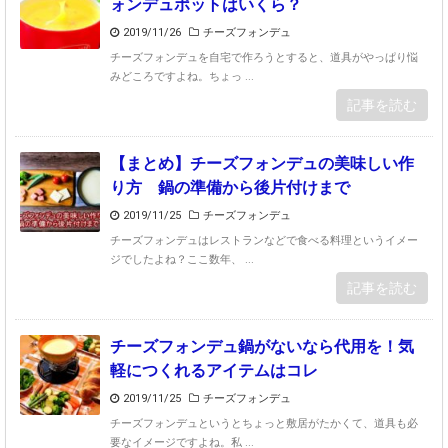
ォンデュポットはいくら？
2019/11/26
チーズフォンデュ
チーズフォンデュを自宅で作ろうとすると、道具がやっぱり悩
みどころですよね。ちょっ ...
記事を読む
【まとめ】チーズフォンデュの美味しい作
り方 鍋の準備から後片付けまで
2019/11/25
チーズフォンデュ
チーズフォンデュはレストランなどで食べる料理というイメー
ジでしたよね？ここ数年、 ...
記事を読む
チーズフォンデュ鍋がないなら代用を！気
軽につくれるアイテムはコレ
2019/11/25
チーズフォンデュ
チーズフォンデュというとちょっと敷居がたかくて、道具も必
要なイメージですよね。私 ...