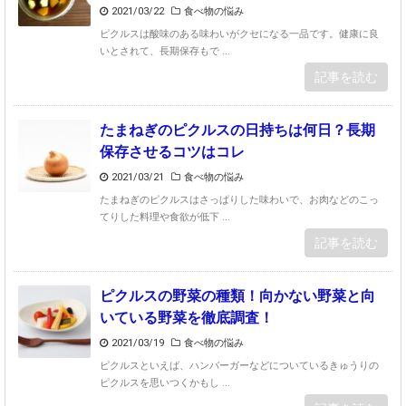
2021/03/22
食べ物の悩み
ピクルスは酸味のある味わいがクセになる一品です。健康に良
いとされて、長期保存もで ...
記事を読む
たまねぎのピクルスの日持ちは何日？長期
保存させるコツはコレ
2021/03/21
食べ物の悩み
たまねぎのピクルスはさっぱりした味わいで、お肉などのこっ
てりした料理や食欲が低下 ...
記事を読む
ピクルスの野菜の種類！向かない野菜と向
いている野菜を徹底調査！
2021/03/19
食べ物の悩み
ピクルスといえば、ハンバーガーなどについているきゅうりの
ピクルスを思いつくかもし ...