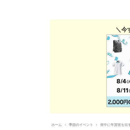
＼今
ホーム
›
季節のイベント
›
喪中に年賀状を出