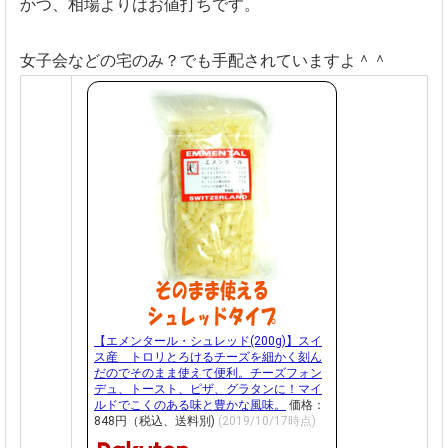
かつ、相場よりはお値打ちです。
女子会などの宅のみ？でも手配されていますよ＾＾
【エメンタール・シュレッド(200g)】スイ
ス産 トロリとろけるチーズを細かく刻ん
だのでそのまま使えて便利。チーズフォン
デュ、トースト、ピザ、グラタンに！マイ
ルドでこくのある味と豊かな風味。
価格：
848円（税込、送料別)
(2019/10/17時点)