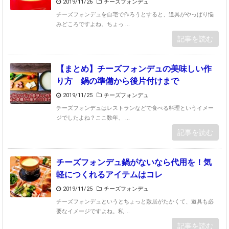
2019/11/26
チーズフォンデュ
チーズフォンデュを自宅で作ろうとすると、道具がやっぱり悩
みどころですよね。ちょっ ...
記事を読む
【まとめ】チーズフォンデュの美味しい作
り方 鍋の準備から後片付けまで
2019/11/25
チーズフォンデュ
チーズフォンデュはレストランなどで食べる料理というイメー
ジでしたよね？ここ数年、 ...
記事を読む
チーズフォンデュ鍋がないなら代用を！気
軽につくれるアイテムはコレ
2019/11/25
チーズフォンデュ
チーズフォンデュというとちょっと敷居がたかくて、道具も必
要なイメージですよね。私 ...
記事を読む