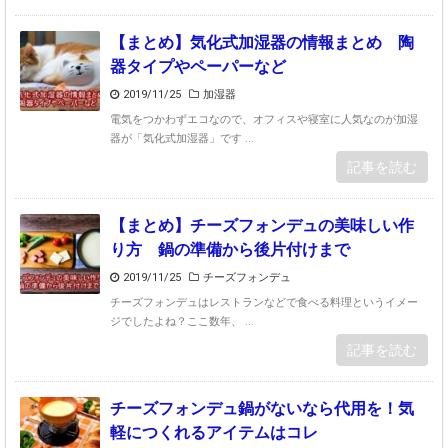
【まとめ】気化式加湿器の情報まとめ 陶
器タイプやペーパーなど
2019/11/25
加湿器
電気をつかわずエコなので、オフィスや寝室に人気なのが加湿
器が「気化式加湿器」です ...
記事を読む
【まとめ】チーズフォンデュの美味しい作
り方 鍋の準備から後片付けまで
2019/11/25
チーズフォンデュ
チーズフォンデュはレストランなどで食べる料理というイメー
ジでしたよね？ここ数年、 ...
記事を読む
チーズフォンデュ鍋がないなら代用を！気
軽につくれるアイテムはコレ