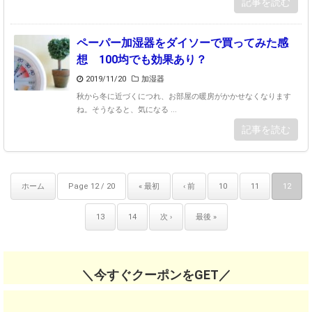
記事を読む
ペーパー加湿器をダイソーで買ってみた感
想 100均でも効果あり？
2019/11/20
加湿器
秋から冬に近づくにつれ、お部屋の暖房がかかせなくなります
ね。そうなると、気になる ...
記事を読む
ホーム
Page 12 / 20
« 最初
‹ 前
10
11
12
13
14
次 ›
最後 »
＼今すぐクーポンをGET／