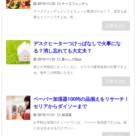
2019/11/25
チーズフォンデュ
チーズフォンデュというとちょっと敷居がたかくて、道具も必
要なイメージですよね。私 ...
記事を読む
デスクヒーターつけっぱなしで火事にな
る？消し忘れても大丈夫？
2019/11/22
暮らしの悩み
寒さが本格的になってくると、そろそろ暖房器具の出番ですよ
ね。毎年この時期になると ...
記事を読む
ペーパー加湿器100均の品揃えをリサーチ！
セリアからダイソーまで
2019/11/21
加湿器
お手軽な加湿のナンバーワンは、ペーパー加湿器ですよね。紙
に水を含ませるだけでいい ...